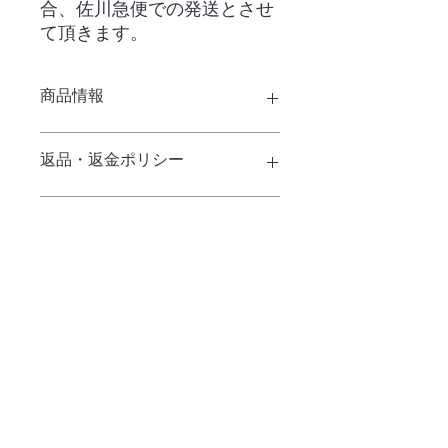
合、佐川急便での発送とさせ
て頂きます。
商品情報
返品・返金ポリシー
ご利用案内（６／返品・交換につい
商品の配送について
て）をご確認下さい。
ご利用案内（３／配送方法について）
（５／送料）をご確認下さい。
・ネット販売
・ご利用案内
・店舗案内
・昭島店【出張販売所】