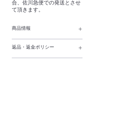
合、佐川急便での発送とさせ
て頂きます。
商品情報
返品・返金ポリシー
ご利用案内（６／返品・交換につい
商品の配送について
て）をご確認下さい。
ご利用案内（３／配送方法について）
（５／送料）をご確認下さい。
・ネット販売
・ご利用案内
・店舗案内
・昭島店【出張販売所】