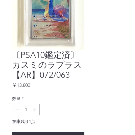
〔PSA10鑑定済〕
カスミのラプラス
【AR】072/063
価
￥13,800
格
数量
*
在庫残り1点