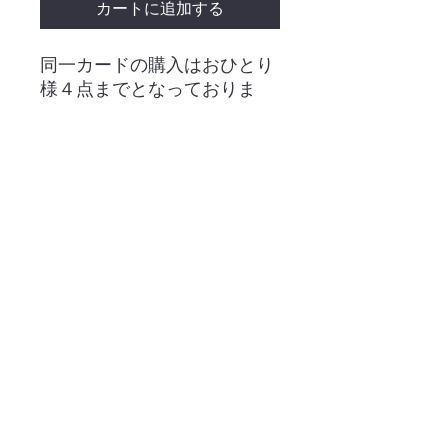
カートに追加する
同一カードの購入はおひとり
様４点までとなっておりま
す。
・ネット販売
・ご利用案内
・店舗案内
・昭島店【出張販売所】
・大会日程
・買取情報
・お問い合わせ
・特定商取引法表示
・プライバシーポリシー