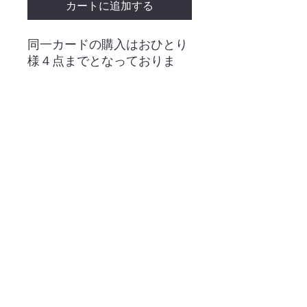
カートに追加する
同一カードの購入はおひとり
様４点までとなっておりま
す。
・ネット販売
・ご利用案内
・店舗案内
・昭島店【出張販売所】
・大会日程
・買取情報
・お問い合わせ
・特定商取引法表示
・プライバシーポリシー