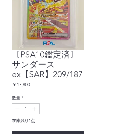
〔PSA10鑑定済〕
サンダース
ex【SAR】209/187
価
￥17,800
格
数量
*
在庫残り1点