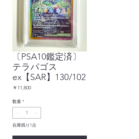
〔PSA10鑑定済〕
テラパゴス
ex【SAR】130/102
価
￥11,800
格
数量
*
在庫残り1点