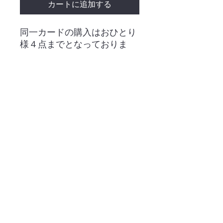
カートに追加する
同一カードの購入はおひとり
様４点までとなっておりま
す。
・ネット販売
・ご利用案内
・店舗案内
・昭島店【出張販売所】
・大会日程
・買取情報
・お問い合わせ
・特定商取引法表示
・プライバシーポリシー