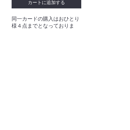
カートに追加する
同一カードの購入はおひとり
様４点までとなっておりま
す。
・ネット販売
・ご利用案内
・店舗案内
・昭島店【出張販売所】
・大会日程
・買取情報
・お問い合わせ
・特定商取引法表示
・プライバシーポリシー