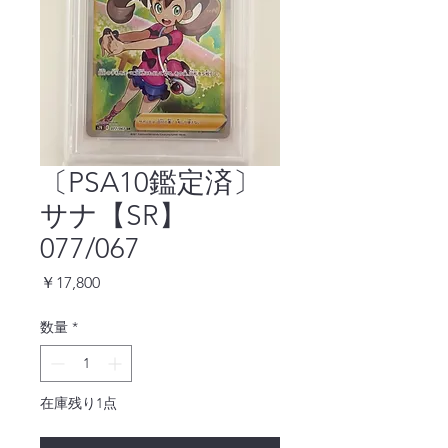
〔PSA10鑑定済〕
サナ【SR】
077/067
価
￥17,800
格
数量
*
在庫残り1点